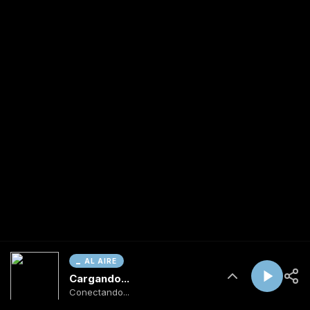
AL AIRE
Cargando...
Conectando...