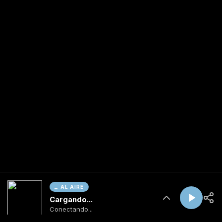
AL AIRE
Cargando...
Conectando...