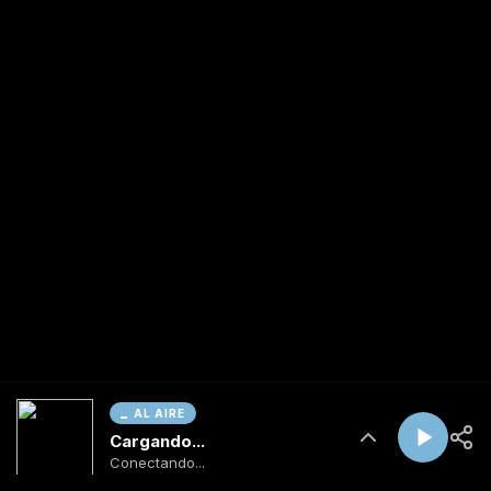
AL AIRE
Cargando...
Conectando...