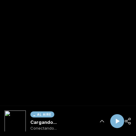
AL AIRE
Cargando...
Conectando...