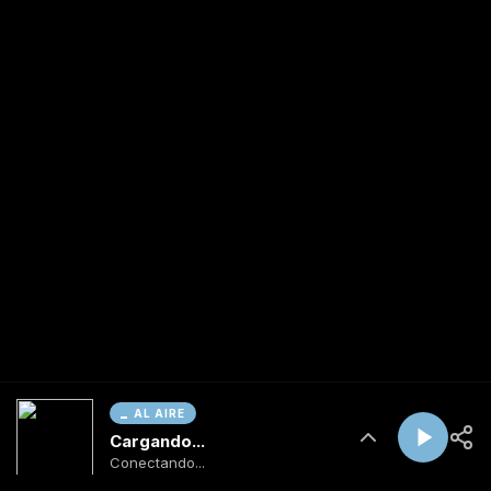
AL AIRE
Cargando...
Conectando...