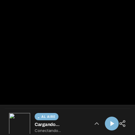
AL AIRE
Cargando...
Conectando...