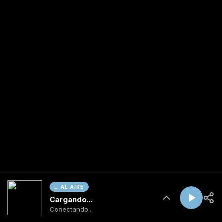
AL AIRE
Cargando...
Conectando...