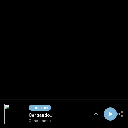
AL AIRE
Cargando...
Conectando...