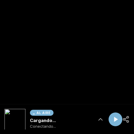
AL AIRE
Cargando...
Conectando...