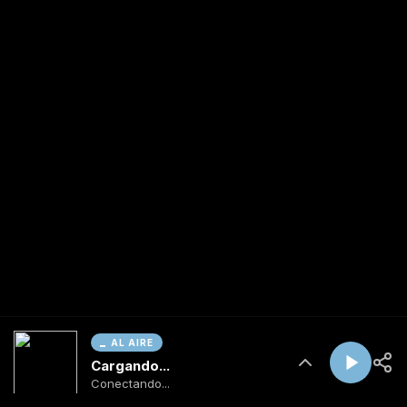
AL AIRE
Cargando...
Conectando...