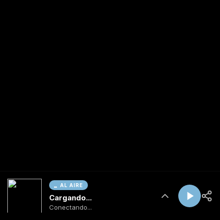
AL AIRE
Cargando...
Conectando...