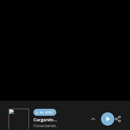
AL AIRE
Cargando...
Conectando...