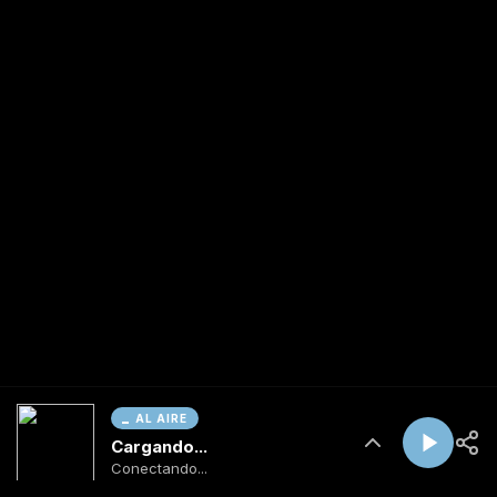
AL AIRE
Cargando...
Conectando...