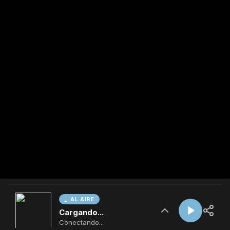
AL AIRE
Cargando...
Conectando...