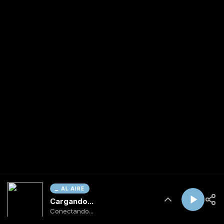
AL AIRE
Cargando...
Conectando...