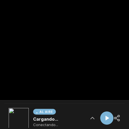
AL AIRE
Cargando...
Conectando...