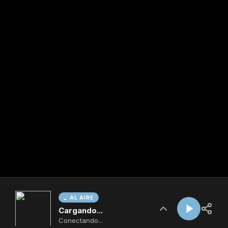
AL AIRE
Cargando...
Conectando...