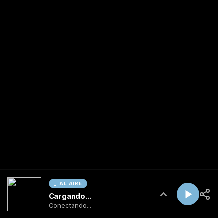
AL AIRE
Cargando...
Conectando...