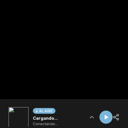
AL AIRE
Cargando...
Conectando...