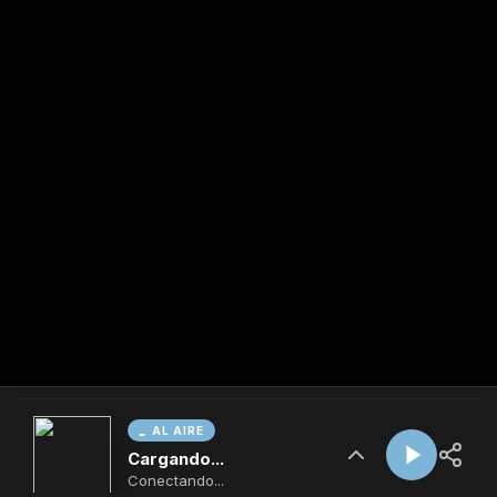
AL AIRE
Cargando...
Conectando...