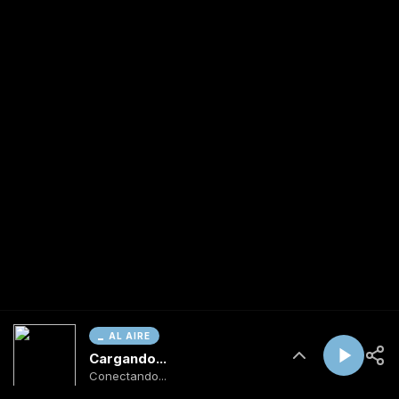
AL AIRE
Cargando...
Conectando...