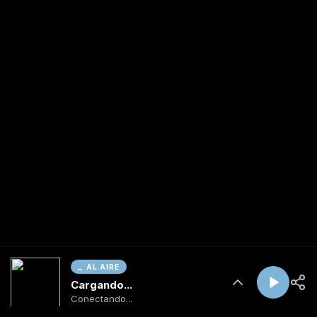
AL AIRE
Cargando...
Conectando...