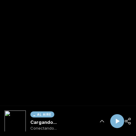
AL AIRE
Cargando...
Conectando...