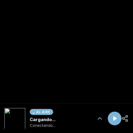
AL AIRE
Cargando...
Conectando...