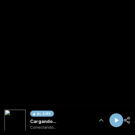
AL AIRE
Cargando...
Conectando...