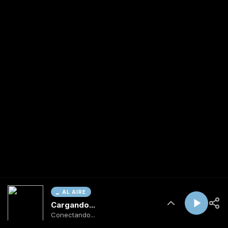
AL AIRE
Cargando...
Conectando...