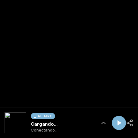
AL AIRE
Cargando...
Conectando...