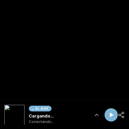
AL AIRE
Cargando...
Conectando...