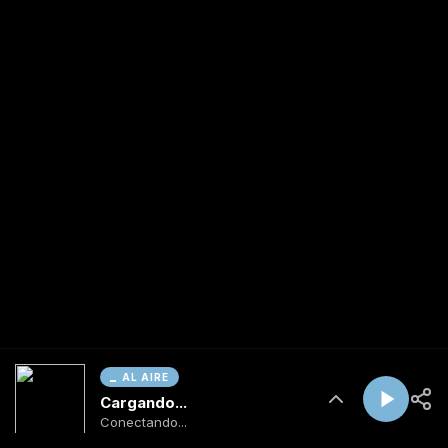
AL AIRE
Cargando...
Conectando...