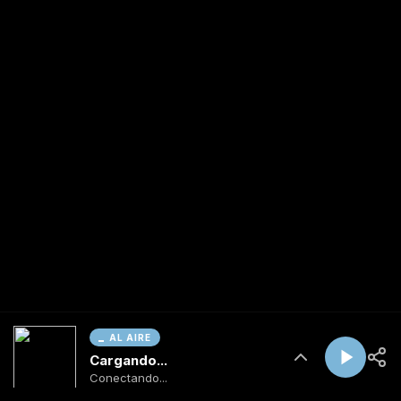
AL AIRE
Cargando...
Conectando...