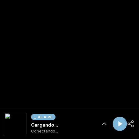
AL AIRE
Cargando...
Conectando...