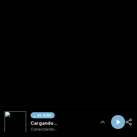
AL AIRE
Cargando...
Conectando...