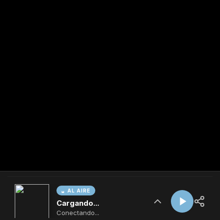
AL AIRE
Cargando...
Conectando...