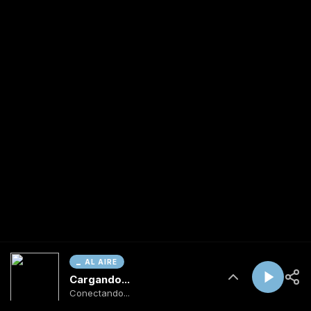
AL AIRE
Cargando...
Conectando...