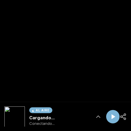
AL AIRE
Cargando...
Conectando...