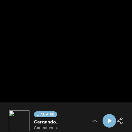
AL AIRE
Cargando...
Conectando...