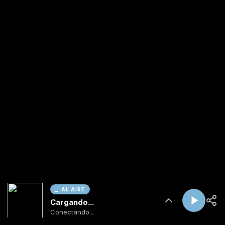
AL AIRE
Cargando...
Conectando...