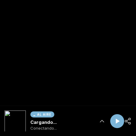
AL AIRE
Cargando...
Conectando...