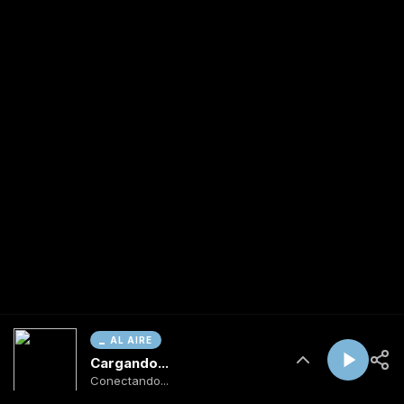
AL AIRE
Cargando...
Conectando...