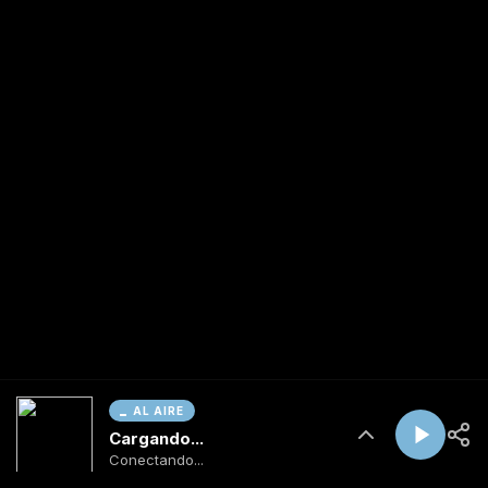
AL AIRE
Cargando...
Conectando...