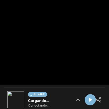
AL AIRE
Cargando...
Conectando...