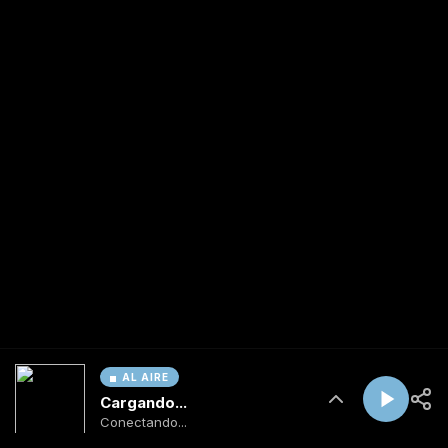
AL AIRE
Cargando...
Conectando...