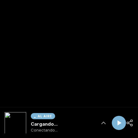
AL AIRE
Cargando...
Conectando...