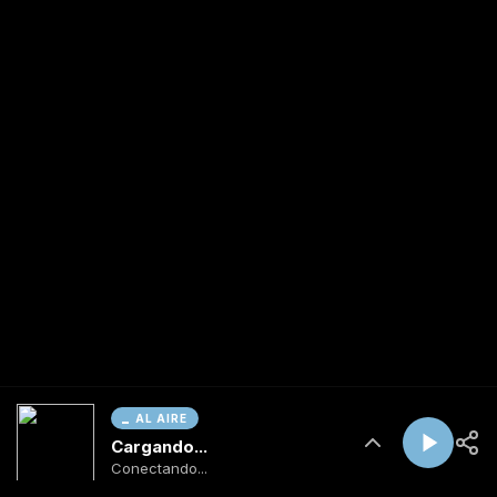
AL AIRE
Cargando...
Conectando...