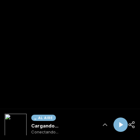
AL AIRE
Cargando...
Conectando...