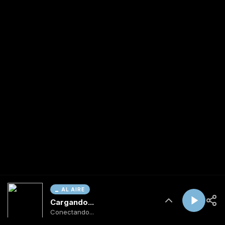
AL AIRE
Cargando...
Conectando...