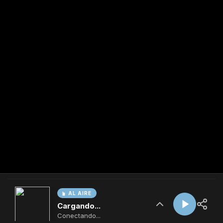
AL AIRE
Cargando...
Conectando...