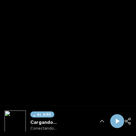
AL AIRE
Cargando...
Conectando...