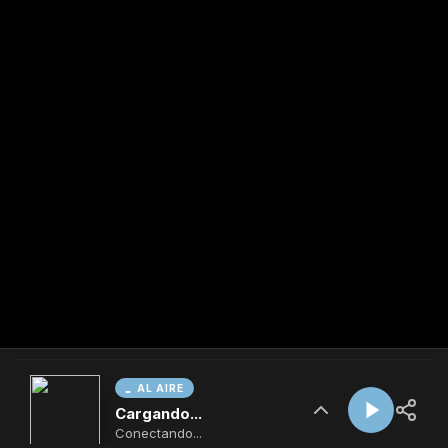
AL AIRE
Cargando...
Conectando...