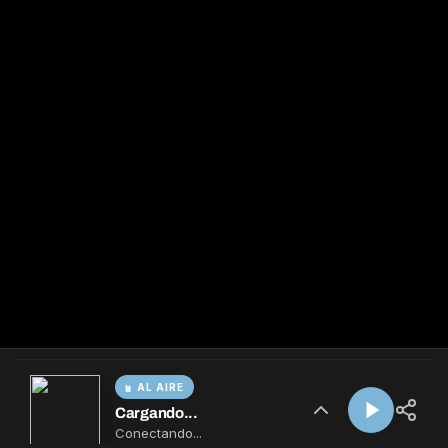
AL AIRE
Cargando...
Conectando...